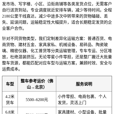
发市场、写字楼、小区、沿街商铺等各类发货点位，无需客户
自行送货到站，专业调度就近安排车辆，减少等待时间。全程
2180公里干线直达，减少中途多次中转带来的货物磕碰、丢
失、延误问题，运输稳定性大幅提升，适合长期稳定发货的企
业客户合作。
针对不同货物类型，我们定制差异化运输方案：普通百货、电
商货物、建材五金、家具家私、机械设备、易碎品、陶瓷玻
璃、精密仪器、化工普货等分类运输管理，专车专运、分区堆
放，杜绝混装挤压。无论零星小件零担，还是整厂搬迁大批量
整车货源，都能匹配对应车型与运输方案，兼顾时效、安全与
运费成本。
整车参考运价（佛
车型
服务说明
山→北京）
4.2米
小件零担、电商包裹、个人
5500–6200元
货车
发货，灵活上门
6.8米
家具建材、小型设备、批量