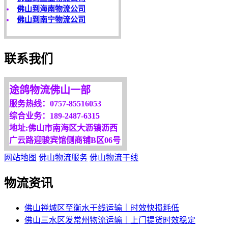
佛山到南宁物流公司
客户是永远的朋友，
服务是永恒的追求！
欢迎您光临！
联系我们
更多服务请来电咨询，
我们将竭诚为你服务！
途鸽物流佛山一部
服务热线：0757-85516053
综合业务：189-2487-6315
地址:佛山市南海区大沥镇沥西
广云路迎骏宾馆侧商铺B区06号
网站地图
佛山物流服务
佛山物流干线
物流资讯
佛山禅城区至衡水干线运输｜时效快损耗低
佛山三水区发常州物流运输｜上门提货时效稳定