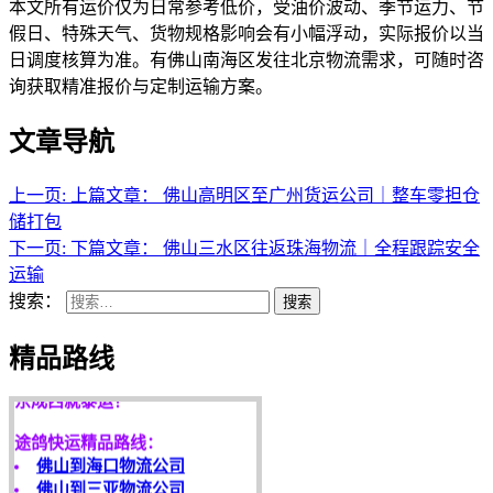
本文所有运价仅为日常参考低价，受油价波动、季节运力、节
假日、特殊天气、货物规格影响会有小幅浮动，实际报价以当
日调度核算为准。有佛山南海区发往北京物流需求，可随时咨
询获取精准报价与定制运输方案。
文章导航
上一页:
上篇文章：
佛山高明区至广州货运公司｜整车零担仓
储打包
下一页:
下篇文章：
佛山三水区往返珠海物流｜全程跟踪安全
运输
搜索：
搜索
天开地辟宏基，
精品路线
东成西就泰运！
途鸽快运精品路线：
佛山到海口物流公司
佛山到三亚物流公司
佛山到海南物流公司