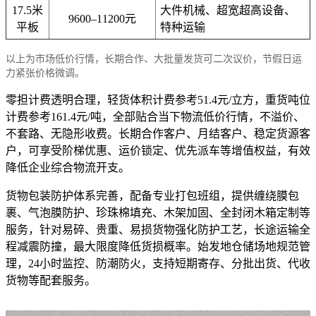
17.5米
大件机械、超宽超高设备、
9600–11200元
平板
特种运输
以上为市场低价行情，长期合作、大批量发货可二次议价，节假日运
力紧张价格微调。
零担计费透明合理，轻货体积计费参考51.4元/立方，重货吨位
计费参考161.4元/吨，全部贴合当下物流低价行情，不溢价、
不套路、无隐形收费。长期合作客户、月结客户、稳定货源客
户，可享受阶梯优惠、运价锁定、优先派车等增值权益，有效
降低企业综合物流开支。
货物包装防护体系完善，配备专业打包班组，提供缠绕膜包
裹、气泡膜防护、珍珠棉填充、木架加固、全封闭木箱定制等
服务，针对易碎、贵重、易损货物强化防护工艺，长途运输全
程减震防撞，最大限度降低货损概率。始发地仓储场地规范管
理，24小时监控、防潮防火，支持短期寄存、分批出货、代收
货物等配套服务。