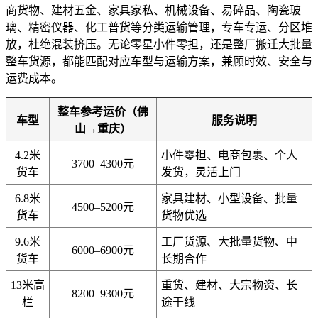
商货物、建材五金、家具家私、机械设备、易碎品、陶瓷玻
璃、精密仪器、化工普货等分类运输管理，专车专运、分区堆
放，杜绝混装挤压。无论零星小件零担，还是整厂搬迁大批量
整车货源，都能匹配对应车型与运输方案，兼顾时效、安全与
运费成本。
整车参考运价（佛
车型
服务说明
山→重庆）
4.2米
小件零担、电商包裹、个人
3700–4300元
货车
发货，灵活上门
6.8米
家具建材、小型设备、批量
4500–5200元
货车
货物优选
9.6米
工厂货源、大批量货物、中
6000–6900元
货车
长期合作
13米高
重货、建材、大宗物资、长
8200–9300元
栏
途干线