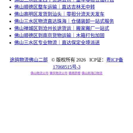
佛山顺德区整车运输｜直达吉林无中转
佛山高明区发货到汕头｜零担分流天天发车
佛山三水区物流直达珠海｜仓储装卸一站式服务
佛山禅城区到沧州长途货运｜搬家搬厂一站式
佛山顺德区到南京货物运输｜木箱打包加固
佛山三水区专业物流｜直达保定全境派送
途鸽物流佛山二部
© 版权所有
2026 ICP证：
粤ICP备
17068515号-3
佛山物流公司
肇庆物流公司
赣南脐橙
佛山到海口物流