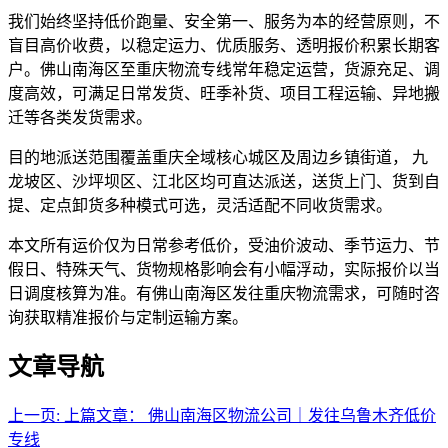
我们始终坚持低价跑量、安全第一、服务为本的经营原则，不
盲目高价收费，以稳定运力、优质服务、透明报价积累长期客
户。佛山南海区至重庆物流专线常年稳定运营，货源充足、调
度高效，可满足日常发货、旺季补货、项目工程运输、异地搬
迁等各类发货需求。
目的地派送范围覆盖重庆全域核心城区及周边乡镇街道， 九
龙坡区、沙坪坝区、江北区均可直达派送，送货上门、货到自
提、定点卸货多种模式可选，灵活适配不同收货需求。
本文所有运价仅为日常参考低价，受油价波动、季节运力、节
假日、特殊天气、货物规格影响会有小幅浮动，实际报价以当
日调度核算为准。有佛山南海区发往重庆物流需求，可随时咨
询获取精准报价与定制运输方案。
文章导航
上一页:
上篇文章：
佛山南海区物流公司｜发往乌鲁木齐低价
专线