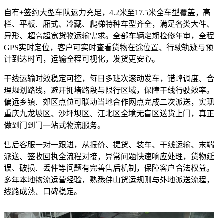
自有+签约大型车队运力充足，4.2米至17.5米全车型覆盖，高
栏、平板、厢式、冷藏、爬梯特种车型齐全，满足各类大件、
异形、超高超宽货物运输需求。全部车辆定期检修年审，全程
GPS实时定位，客户可实时查看货物在途位置、行驶轨迹与预
计到达时间，运输全程可视化，发货更安心。
干线运输时效稳定可控，每日多班次滚动发车，错峰调度、合
理规划路线，避开拥堵路段与限行区域，保障干线行驶效率。
偏远乡镇、郊区点位可联动当地合作网点完成二次派送，实现
重庆九龙坡区、沙坪坝区、江北区全境无盲区送货上门，真正
做到门到门一站式物流服务。
售后客服一对一跟进，从报价、提货、装车、干线运输、末端
派送、签收回执全流程对接，异常问题快速响应处理，货物延
误、破损、丢件等问题有完善售后机制，保障客户合法权益。
多年本地物流运营经验，熟悉佛山货运规则与外地派送流程，
线路成熟、口碑稳定。