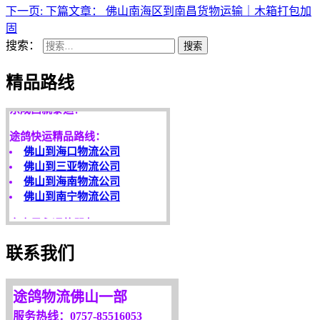
下一页:
下篇文章：
佛山南海区到南昌货物运输｜木箱打包加
固
搜索：
搜索
天开地辟宏基，
精品路线
东成西就泰运！
途鸽快运精品路线：
佛山到海口物流公司
佛山到三亚物流公司
佛山到海南物流公司
佛山到南宁物流公司
客户是永远的朋友，
服务是永恒的追求！
欢迎您光临！
联系我们
更多服务请来电咨询，
我们将竭诚为你服务！
途鸽物流佛山一部
服务热线：0757-85516053